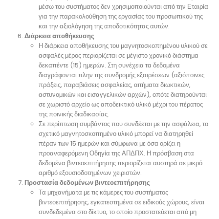
μέσω του συστήματος δεν χρησιμοποιούνται από την Εταιρία
για την παρακολούθηση της εργασίας του προσωπικού της
και την αξιολόγηση της αποδοτικότητας αυτών.
Διάρκεια αποθήκευσης
Η διάρκεια αποθήκευσης του μαγνητοσκοπημένου υλικού σε
ασφαλές μέρος περιορίζεται σε μέγιστο χρονικό διάστημα
δεκαπέντε (15) ημερών. Στη συνέχεια τα δεδομένα
διαγράφονται πλην της συνδρομής εξαιρέσεων (αξιόποινες
πράξεις, παραβιάσεις ασφαλείας, αιτήματα διωκτικών,
αστυνομικών και εισαγγελικών αρχών), οπότε διατηρούνται
σε χωριστό αρχείο ως αποδεικτικό υλικό μέχρι του πέρατος
της ποινικής διαδικασίας.
Σε περίπτωση συμβάντος που συνδέεται με την ασφάλεια, το
σχετικό μαγνητοσκοπημένο υλικό μπορεί να διατηρηθεί
πέραν των 15 ημερών και σύμφωνα με όσα ορίζει η
προαναφερόμενη Οδηγία της ΑΠΔΠΧ. Η πρόσβαση στα
δεδομένα βιντεοεπιτήρησης περιορίζεται αυστηρά σε μικρό
αριθμό εξουσιοδοτημένων χειριστών.
Προστασία δεδομένων βιντεοεπιτήρησης
Τα μηχανήματα με τις κάμερες του συστήματος
βιντεοεπιτήρησης, εγκατεστημένα σε ειδικούς χώρους, είναι
συνδεδεμένα στο δίκτυο, το οποίο προστατεύεται από μη