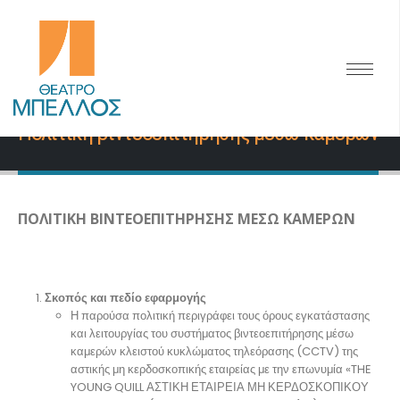
HOME
ΠΟΛΙΤΙΚΗ ΒΙΝΤΕΟΕΠΙΤΗΡΗΣΗΣ ΜΕΣΩ ΚΑΜΕΡΩΝ
Πολιτική βιντεοεπιτήρησης μέσω καμερών
ΠΟΛΙΤΙΚΗ ΒΙΝΤΕΟΕΠΙΤΗΡΗΣΗΣ ΜΕΣΩ ΚΑΜΕΡΩΝ
Σκοπός και πεδίο εφαρμογής
Η παρούσα πολιτική περιγράφει τους όρους εγκατάστασης
και λειτουργίας του συστήματος βιντεοεπιτήρησης μέσω
καμερών κλειστού κυκλώματος τηλεόρασης (CCTV) της
αστικής μη κερδοσκοπικής εταιρείας με την επωνυμία «THE
YOUNG QUILL ΑΣΤΙΚΗ ΕΤΑΙΡΕΙΑ ΜΗ ΚΕΡΔΟΣΚΟΠΙΚΟΥ