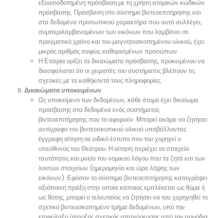
εξουσιοδοτημένη πρόσβαση με τη χρήση ατομικών κωδικών
πρόσβασης. Πρόσβαση στο σύστημα βιντεοεπιτήρησης και
στα δεδομένα προσωπικού χαρακτήρα που αυτό συλλέγει,
συμπεριλαμβανομένων των εικόνων που λαμβάνει σε
πραγματικό χρόνο και του μαγνητοσκοπημένου υλικού, έχει
μικρός αριθμός σαφώς καθορισμένων προσώπων.
Η Εταιρία ορίζει τα δικαιώματα πρόσβασης, προκειμένου να
διασφαλιστεί ότι οι χειριστές του συστήματος βλέπουν τις
σχετικές με τα καθήκοντά τους πληροφορίες.
Δικαιώματα υποκειμένων
Ως υποκείμενο των δεδομένων, κάθε άτομο έχει δικαίωμα
πρόσβασης στα δεδομένα ενός συστήματος
βιντεοεπιτήρησης που το αφορούν. Μπορεί ακόμα να ζητήσει
αντίγραφο του βιντεοσκοπικού υλικού υποβάλλοντας
έγγραφη αίτηση σε ειδικό έντυπο που του χορηγεί ο
υπεύθυνος του Θεάτρου. Η αίτηση περιέχει τα στοιχεία
ταυτότητας και μνεία του νομικού λόγου που τα ζητά και των
λοιπών στοιχείων (ημερομηνία και ώρα λήψης των
εικόνων). Εφόσον το σύστημα βιντεοεπιτήρησης καταγράψει
αξιόποινη πράξη στην οποία κάποιος εμπλέκεται ως θύμα ή
ως θύτης, μπορεί ο τελευταίος να ζητήσει να του χορηγηθεί το
σχετικό βιντεοσκοπημένο τμήμα δεδομένων, υπό την
επιφύλαξη ύπαρξης σχετικής απαγόρευσης από την αρμόδια