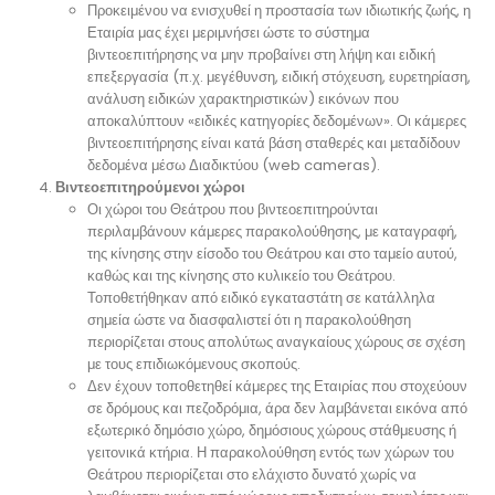
Προκειμένου να ενισχυθεί η προστασία των ιδιωτικής ζωής, η
Εταιρία μας έχει μεριμνήσει ώστε το σύστημα
βιντεοεπιτήρησης να μην προβαίνει στη λήψη και ειδική
επεξεργασία (π.χ. μεγέθυνση, ειδική στόχευση, ευρετηρίαση,
ανάλυση ειδικών χαρακτηριστικών) εικόνων που
αποκαλύπτουν «ειδικές κατηγορίες δεδομένων». Οι κάμερες
βιντεοεπιτήρησης είναι κατά βάση σταθερές και μεταδίδουν
δεδομένα μέσω Διαδικτύου (web cameras).
Βιντεοεπιτηρούμενοι χώροι
Οι χώροι του Θεάτρου που βιντεοεπιτηρούνται
περιλαμβάνουν κάμερες παρακολούθησης, με καταγραφή,
της κίνησης στην είσοδο του Θεάτρου και στο ταμείο αυτού,
καθώς και της κίνησης στο κυλικείο του Θεάτρου.
Τοποθετήθηκαν από ειδικό εγκαταστάτη σε κατάλληλα
σημεία ώστε να διασφαλιστεί ότι η παρακολούθηση
περιορίζεται στους απολύτως αναγκαίους χώρους σε σχέση
με τους επιδιωκόμενους σκοπούς.
Δεν έχουν τοποθετηθεί κάμερες της Εταιρίας που στοχεύουν
σε δρόμους και πεζοδρόμια, άρα δεν λαμβάνεται εικόνα από
εξωτερικό δημόσιο χώρο, δημόσιους χώρους στάθμευσης ή
γειτονικά κτήρια. Η παρακολούθηση εντός των χώρων του
Θεάτρου περιορίζεται στο ελάχιστο δυνατό χωρίς να