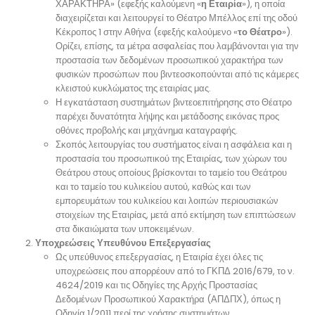
ΧΑΡΑΚΤΗΡΑ» (εφεξής καλούμενη «
η Εταιρία
»), η οποία
διαχειρίζεται και λειτουργεί το Θέατρο Μπέλλος επί της οδού
Κέκροπος 1 στην Αθήνα (εφεξής καλούμενο «
το Θέατρο
»).
Ορίζει, επίσης, τα μέτρα ασφαλείας που λαμβάνονται για την
προστασία των δεδομένων προσωπικού χαρακτήρα των
φυσικών προσώπων που βιντεοσκοπούνται από τις κάμερες
κλειστού κυκλώματος της εταιρίας μας.
Η εγκατάσταση συστημάτων βιντεοεπιτήρησης στο Θέατρο
παρέχει δυνατότητα λήψης και μετάδοσης εικόνας προς
οθόνες προβολής και μηχάνημα καταγραφής.
Σκοπός λειτουργίας του συστήματος είναι η ασφάλεια και η
προστασία του προσωπικού της Εταιρίας, των χώρων του
Θεάτρου στους οποίους βρίσκονται το ταμείο του Θεάτρου
και το ταμείο του κυλικείου αυτού, καθώς και των
εμπορευμάτων του κυλικείου και λοιπών περιουσιακών
στοιχείων της Εταιρίας, μετά από εκτίμηση των επιπτώσεων
στα δικαιώματα των υποκειμένων.
Υποχρεώσεις Υπευθύνου Επεξεργασίας
Ως υπεύθυνος επεξεργασίας, η Εταιρία έχει όλες τις
υποχρεώσεις που απορρέουν από το ΓΚΠΔ 2016/679, το ν.
4624/2019 και τις Οδηγίες της Αρχής Προστασίας
Δεδομένων Προσωπικού Χαρακτήρα (ΑΠΔΠΧ), όπως η
Οδηγία 1/2011 περί της χρήσης συστημάτων