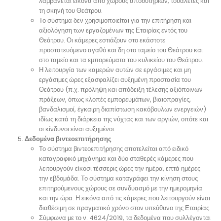
λαμβάνεται εικόνα από χώρους αποδυτηρίων, τουαλέτες και
τη σκηνή του Θεάτρου.
Το σύστημα δεν χρησιμοποιείται για την επιτήρηση και
αξιολόγηση των εργαζομένων της Εταιρίας εντός του
Θεάτρου. Οι κάμερες εστιάζουν στο εκάστοτε
προστατευόμενο αγαθό και δη στο ταμείο του Θεάτρου και
στο ταμείο και τα εμπορεύματα του κυλικείου του Θεάτρου.
Η λειτουργία των καμερών αυτών σε εργάσιμες και μη
εργάσιμες ώρες εξασφαλίζει αυξημένη προστασία του
Θεάτρου (π.χ. πρόληψη και απόδειξη τέλεσης αξιόποινων
πράξεων, όπως κλοπές εμπορευμάτων, βιαιοπραγίες,
βανδαλισμοί, έγκαιρη διαπίστωση κακόβουλων ενεργειών)
ιδίως κατά τη διάρκεια της νύχτας και των αργιών, οπότε και
οι κίνδυνοι είναι αυξημένοι.
Δεδομένα βιντεοεπιτήρησης
Το σύστημα βιντεοεπιτήρησης αποτελείται από ειδικό
καταγραφικό μηχάνημα και δύο σταθερές κάμερες που
λειτουργούν είκοσι τέσσερις ώρες την ημέρα, επτά ημέρες
την εβδομάδα. Το σύστημα καταγράφει την κίνηση στους
επιτηρούμενους χώρους σε συνδυασμό με την ημερομηνία
και την ώρα. Η εικόνα από τις κάμερες που λειτουργούν είναι
διαθέσιμη σε πραγματικό χρόνο στον υπεύθυνο της Εταιρίας.
Σύμφωνα με το ν. 4624/2019, τα δεδομένα που συλλέγονται