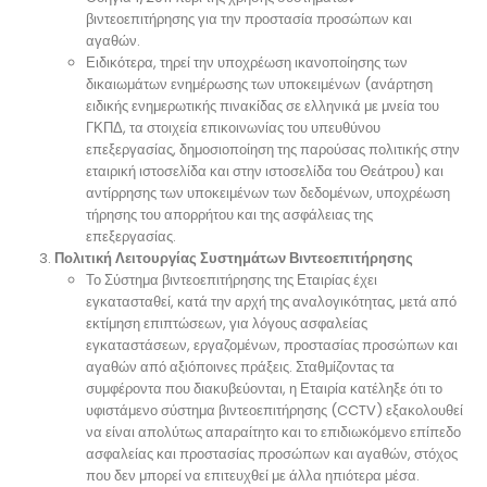
βιντεοεπιτήρησης για την προστασία προσώπων και
αγαθών.
Ειδικότερα, τηρεί την υποχρέωση ικανοποίησης των
δικαιωμάτων ενημέρωσης των υποκειμένων (ανάρτηση
ειδικής ενημερωτικής πινακίδας σε ελληνικά με μνεία του
ΓΚΠΔ, τα στοιχεία επικοινωνίας του υπευθύνου
επεξεργασίας, δημοσιοποίηση της παρούσας πολιτικής στην
εταιρική ιστοσελίδα και στην ιστοσελίδα του Θεάτρου) και
αντίρρησης των υποκειμένων των δεδομένων, υποχρέωση
τήρησης του απορρήτου και της ασφάλειας της
επεξεργασίας.
Πολιτική Λειτουργίας Συστημάτων Βιντεοεπιτήρησης
Το Σύστημα βιντεοεπιτήρησης της Εταιρίας έχει
εγκατασταθεί, κατά την αρχή της αναλογικότητας, μετά από
εκτίμηση επιπτώσεων, για λόγους ασφαλείας
εγκαταστάσεων, εργαζομένων, προστασίας προσώπων και
αγαθών από αξιόποινες πράξεις. Σταθμίζοντας τα
συμφέροντα που διακυβεύονται, η Εταιρία κατέληξε ότι το
υφιστάμενο σύστημα βιντεοεπιτήρησης (CCTV) εξακολουθεί
να είναι απολύτως απαραίτητο και το επιδιωκόμενο επίπεδο
ασφαλείας και προστασίας προσώπων και αγαθών, στόχος
που δεν μπορεί να επιτευχθεί με άλλα ηπιότερα μέσα.