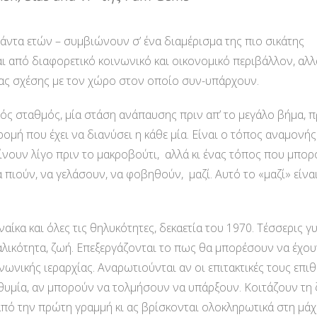
ιάντα ετών – συμβιώνουν σ’ ένα διαμέρισμα της πιο σικάτης
ι από διαφορετικό κοινωνικό και οικονομικό περιβάλλον, αλλ
ίας σχέσης με τον χώρο στον οποίο συν-υπάρχουν.
ός σταθμός, μία στάση ανάπαυσης πριν απ’ το μεγάλο βήμα, π
μή που έχει να διανύσει η κάθε μία. Είναι ο τόπος αναμονής
νουν λίγο πριν το μακροβούτι, αλλά κι ένας τόπος που μπορ
 πιούν, να γελάσουν, να φοβηθούν, μαζί. Αυτό το «μαζί» είνα
ίκα και όλες τις θηλυκότητες, δεκαετία του 1970. Τέσσερις γ
λικότητα, ζωή. Επεξεργάζονται το πως θα μπορέσουν να έχου
νωνικής ιεραρχίας. Αναρωτιούνται αν οι επιτακτικές τους επιθ
πιθυμία, αν μπορούν να τολμήσουν να υπάρξουν. Κοιτάζουν τη
πό την πρώτη γραμμή κι ας βρίσκονται ολοκληρωτικά στη μάχ