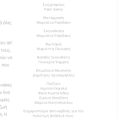
Συγγραφέας
Pam Gems
Μετάφραση
ά όλες
Μαριλένα Ρασιδάκη
Σκηνοθεσία
Μαριλένα Ρασιδάκη
ριν απ’
Φωτισμοί
Μαριέττα Παυλάκη
 τους,
ούν να
Βοηθός Σκηνοθέτη
Γλυκερία Ψαρρού
ι που
Επιμέλεια Μουσικής
Δημήτρης Χρυσομάλλης
Παίζουν
υναίκες
Αιμιλία Κεφαλά
ν ένα
Φανή Κωστελίδου
Ειρήνη Μπαζάνη
υμίες
Μαρίνα Νικητοπούλου
 ζωή
Eυχαριστούμε από καρδιάς για την
η. Η
πολύτιμη βοήθειά τους: