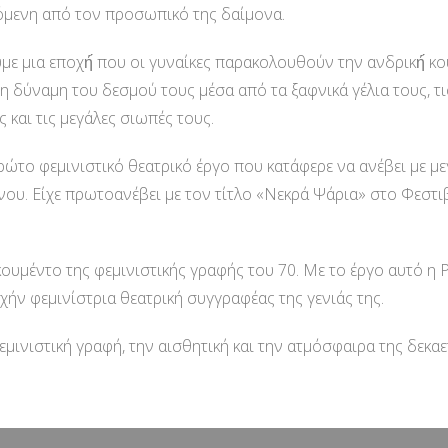
ωκόμενη από τον προσωπικό της δαίμονα.
ε μια εποχή́ που οι γυναίκες παρακολουθούν την ανδρική́ κ
η δύναμη του δεσμού τους μέσα από τα ξαφνικά γέλια τους, τι
ς και τις μεγάλες σιωπές τους.
πρώτο φεμινιστικό θεατρικό έργο που κατάφερε να ανέβει με μ
ίνου. Είχε πρωτοανέβει με τον τίτλο «Νεκρά Ψάρια» στο Φεστι
κουμέντο της φεμινιστικής γραφής του 70. Με το έργο αυτό η
χήν φεμινίστρια θεατρική συγγραφέας της γενιάς της.
μινιστική γραφή, την αισθητική και την ατμόσφαιρα της δεκαε