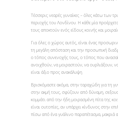
Τέσσερις νεαρές γυναίκες – όλες κάτω των τρ
περιοχής του Λονδίνου. Η κάθε μία προέρχετα
τους αποκτούν ενός είδους κοινής και μοιρα
Για όλες ο χώρος αυτός, είναι ένας προσωριν
τη μεγάλη απόσταση και την προσωπική διαδρο
ο τόπος συνενοχής τους, ο τόπος που ανασαί
ανοιχθούν, να μοιραστούν, να ουρλιάξουν, να
είναι άξιο προς ανακάλυψη.
Βρισκόμαστε ακόμα, στην ταραχώδη για τη γυνα
στην ακμή τους, σφύζουν από δύναμη, σεξουα
κομμάτι από την ήδη μοιρασμένη πίτα της κοι
είναι ουτοπίες, αν υπάρχει κίνδυνος στην ε
πίσω από ένα γυάλινο παραπέτασμα, μακριά α