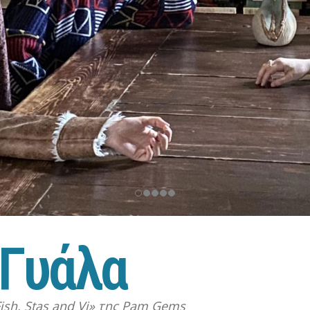
Γ
υ
ά
λ
α
ish, Stas and Vi» της Pam Gems