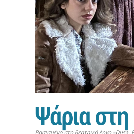
Ψ
ά
ρ
ι
α
σ
τ
η
Βασισμένο στο θεατρικό έργο «Dusa, F