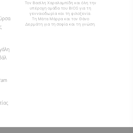
Τον Βασίλη Χαραλαμπίδη και όλη την
υπέροχη ομάδα του BIOS για τη
γενναιοδωρία και τη φιλοξενία.
ούρσα
Τη Μάτα Μάρρα και τον Θάνο
Δερμάτη για τη σοφία και τη γνώση.
ς
εγάλη
βάλ
 Pam
τίας