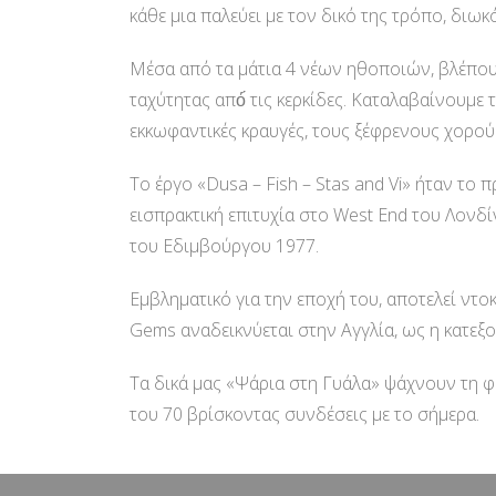
κάθε μια παλεύει με τον δικό της τρόπο, δι
Μέσα από τα μάτια 4 νέων ηθοποιών, βλέπουμ
ταχύτητας από́ τις κερκίδες. Καταλαβαίνουμε τ
εκκωφαντικές κραυγές, τους ξέφρενους χορού
Το έργο «Dusa – Fish – Stas and Vi» ήταν το 
εισπρακτική επιτυχία στο West End του Λονδ
του Εδιμβούργου 1977.
Εμβληματικό για την εποχή του, αποτελεί ντο
Gems αναδεικνύεται στην Αγγλία, ως η κατεξο
Τα δικά μας «Ψάρια στη Γυάλα» ψάχνουν τη φε
του 70 βρίσκοντας συνδέσεις με το σήμερα.