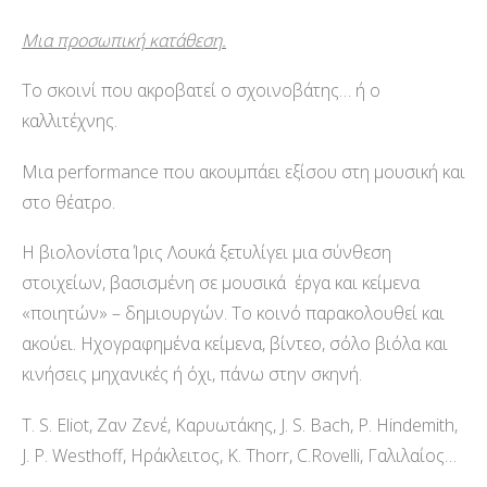
Μια προσωπική κατάθεση.
Το σκοινί που ακροβατεί ο σχοινοβάτης… ή ο
καλλιτέχνης.
Μια performance που ακουμπάει εξίσου στη μουσική και
στο θέατρο.
Η βιολονίστα Ίρις Λουκά ξετυλίγει μια σύνθεση
στοιχείων, βασισμένη σε μουσικά έργα και κείμενα
«ποιητών» – δημιουργών. Το κοινό παρακολουθεί και
ακούει. Ηχογραφημένα κείμενα, βίντεο, σόλο βιόλα και
κινήσεις μηχανικές ή όχι, πάνω στην σκηνή.
T. S. Eliot, Ζαν Ζενέ, Καρυωτάκης, J. S. Bach, P. Hindemith,
J. P. Westhoff, Ηράκλειτος, K. Thorr, C.Rovelli, Γαλιλαίος…