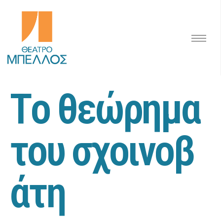
Τ
ο
θ
ε
ώ
ρ
η
μ
α
τ
ο
υ
σ
χ
ο
ι
ν
ο
β
ά
τ
η