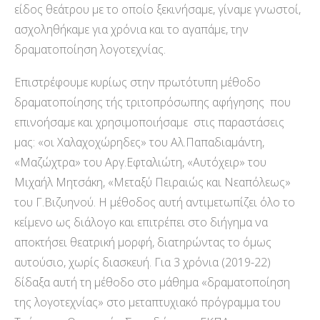
είδος θεάτρου με το οποίο ξεκινήσαμε, γίναμε γνωστοί,
ασχοληθήκαμε για χρόνια και το αγαπάμε, την
δραματοποίηση λογοτεχνίας.
Επιστρέφουμε κυρίως στην πρωτότυπη μέθοδο
δραματοποίησης τής τριτοπρόσωπης αφήγησης που
επινοήσαμε και χρησιμοποιήσαμε στις παραστάσεις
μας: «οι Χαλαχοχώρηδες» του Αλ.Παπαδιαμάντη,
«Μαζώχτρα» του Αργ.Εφταλιώτη, «Αυτόχειρ» του
Μιχαήλ Μητσάκη, «Μεταξύ Πειραιώς και Νεαπόλεως»
του Γ.Βιζυηνού. H μέθοδος αυτή αντιμετωπίζει όλο το
κείμενο ως διάλογο και επιτρέπει στο διήγημα να
αποκτήσει θεατρική μορφή, διατηρώντας το όμως
αυτούσιο, χωρίς διασκευή. Για 3 χρόνια (2019-22)
δίδαξα αυτή τη μέθοδο στο μάθημα «δραματοποίηση
της λογοτεχνίας» στο μεταπτυχιακό πρόγραμμα του