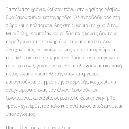
Τα παλιά τα χρόνια, ζούσαν πάνω στο νησί της Λέσβου
δύο ξακουσμένοι κατεργάρηδες. Ο Ψευτοθόδωρος στη
Χώρα και ο Καλπομανώλης στη Συκαμιά (το χωριό του
Μυριβήλη). Κόμπαζαν και οι δύο πως κανείς δεν τους
παραβγαίνει στην πονηριά και την μπαμπεσιά. Δεν
άντεχαν όμως να ακούνε ο ένας για τα κατορθώματα
του άλλου κι έτσι ξεκίνησαν να βρουν τον ανταγωνιστή
τους, να τον ξεγελάσουν και να αποδείξουν μια και καλή
ποιος είναι ο πρωταθλητής στην κατεργαριά.
Συναντιούνται στη μέση της διαδρομής, και χωρίς να
αναγνωρίσει ο ένας τον άλλον, ξεγελούν και
ξεγελιούνται αμοιβαία, σε μια πολύ κωμική σκηνή. Το
«ματς» έχει έρθει ισόπαλο κι ο αντίπαλος αποδεικνύεται
υπολογίσιμος.
Ποιος είναι όμως ο αρχικάλπης;