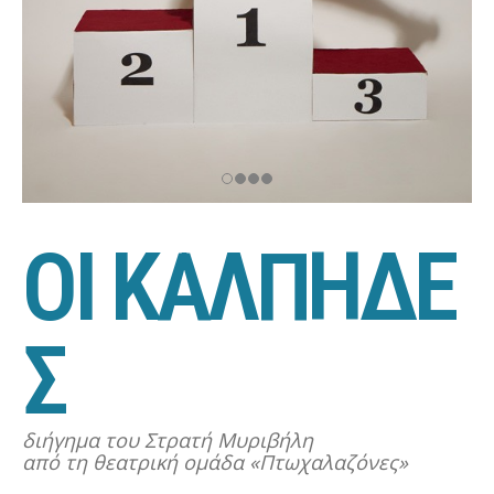
Ο
Ι
Κ
Α
Λ
Π
Η
Δ
Ε
Σ
διήγημα του Στρατή Μυριβήλη
από τη θεατρική ομάδα «Πτωχαλαζόνες»