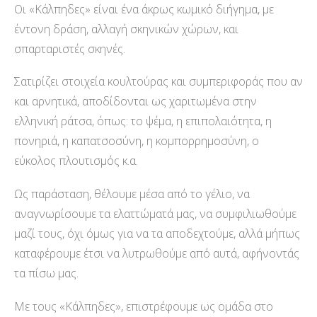
Οι «Κάλπηδες» είναι ένα άκρως κωμικό διήγημα, με
έντονη δράση, αλλαγή σκηνικών χώρων, και
σπαρταριστές σκηνές.
Σατιρίζει στοιχεία κουλτούρας και συμπεριφοράς που αν
και αρνητικά, αποδίδονται ως χαριτωμένα στην
ελληνική ράτσα, όπως: το ψέμα, η επιπολαιότητα, η
πονηριά, η καπατσοσύνη, η κομπορρημοσύνη, ο
εύκολος πλουτισμός κ.α.
Ως παράσταση, θέλουμε μέσα από το γέλιο, να
αναγνωρίσουμε τα ελαττώματά μας, να συμφιλιωθούμε
μαζί τους, όχι όμως για να τα αποδεχτούμε, αλλά μήπως
καταφέρουμε έτσι να λυτρωθούμε από αυτά, αφήνοντάς
τα πίσω μας.
Με τους «Κάλπηδες», επιστρέφουμε ως ομάδα στο