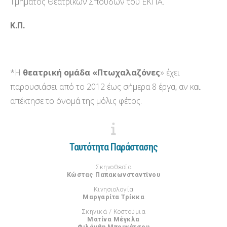
Τμήματος Θεατρικών Σπουδών του ΕΚΠΑ.
Κ.Π.
*Η
θεατρική ομάδα
«Πτωχαλαζόνες
» έχει
παρουσιάσει από το 2012 έως σήμερα 8 έργα, αν και
απέκτησε το όνομά της μόλις φέτος.
Ταυτότητα Παράστασης
Σκηνοθεσία
Κώστας Παπακωνσταντίνου
Κινησιολογία
Μαργαρίτα Τρίκκα
Σκηνικά / Κοστούμια
Ματίνα Μέγκλα
Φιλάνθη Μπουγάτσου